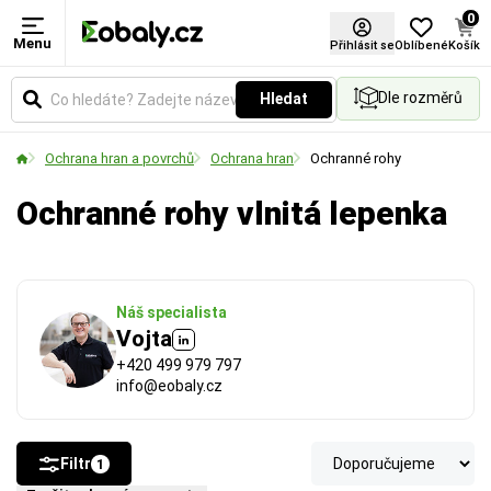
0
Menu
Materiál
Přihlásit se
Oblíbené
Košík
Dle rozměrů
Hledat
Zvolte typ materiálu podle požadované pevnosti,
vzhledu nebo ekologických vlastností obalu.
Ochrana hran a povrchů
Ochrana hran
Ochranné rohy
Ochranné rohy vlnitá lepenka
Náš specialista
Vojta
+420 499 979 797
info@eobaly.cz
Filtr
1