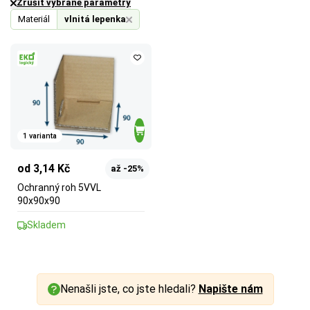
Zrušit vybrané parametry
Materiál
vlnitá lepenka
1 varianta
od 3,14 Kč
až -25%
Ochranný roh 5VVL
90x90x90
Skladem
Nenašli jste, co jste hledali?
Napište nám