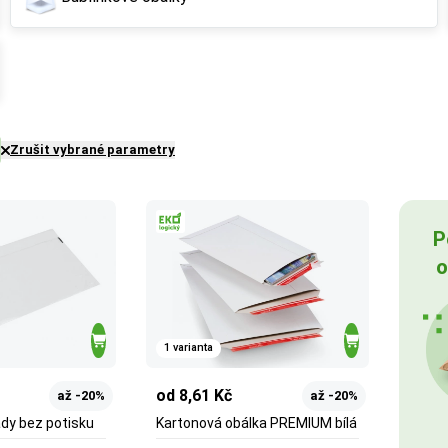
Zrušit vybrané parametry
P
o
1 varianta
od 8,61 Kč
až -20%
až -20%
ady bez potisku
Kartonová obálka PREMIUM bílá