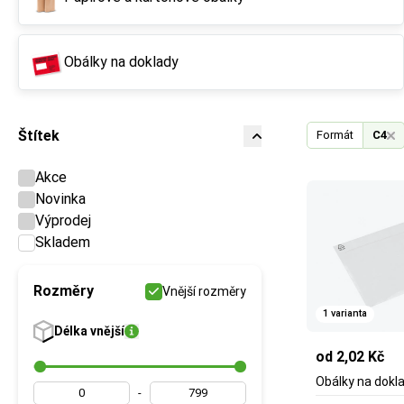
Obálky na doklady
Štítek
Formát
C4
Akce
Novinka
Výprodej
Skladem
Rozměry
Vnější rozměry
1 varianta
Délka
vnější
od 2,02 Kč
Obálky na dokl
-