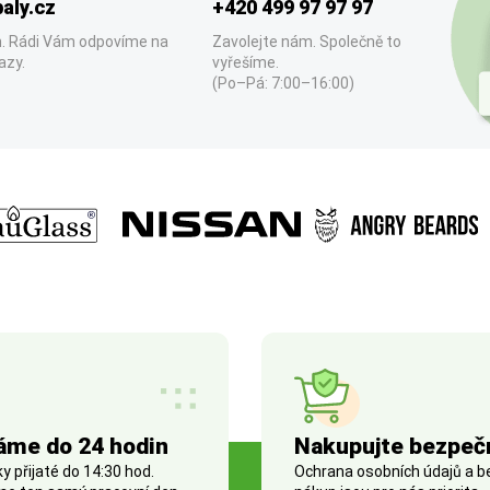
aly.cz
+420 499 97 97 97
. Rádi Vám odpovíme na
Zavolejte nám. Společně to
azy.
vyřešíme.
(Po–Pá: 7:00–16:00)
áme do 24 hodin
Nakupujte bezpeč
 přijaté do 14:30 hod.
Ochrana osobních údajů a 