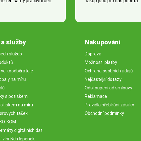
e ten samý pracovní den.
nákup jsou pro nás priorita.
 a služby
Nakupování
šech služeb
Doprava
oduktů
Možnosti platby
o velkoodběratele
Ochrana osobních údajů
obaly na míru
Nejčastější dotazy
alů
Odstoupení od smlouvy
sky s potiskem
Reklamace
potiskem na míru
Pravidla přebírání zásilky
pírových tašek
Obchodní podmínky
EKO-KOM
rmáty digitálních dat
 vlnitých lepenek