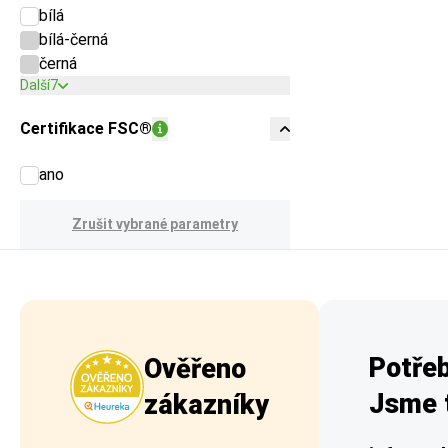
bílá
bílá-černá
černá
Další
7
Certifikace FSC®
ano
Zrušit vybrané parametry
Potřeb
Ověřeno
Jsme t
zákazníky