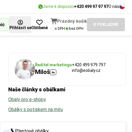
Jsme k dispozici
+420 499 97 97 97
O nás
Prázdný košík
bic
K POKLADNĚ
Přihlásit se
Oblíbené
s DPH
bez DPH
Ředitel marketingu
+420 499 979 797
info@eobaly.cz
Miloš
Naše články s obálkami
Obaly pro e-shopy
Obálky s potiskem na míru
Plastové obálky