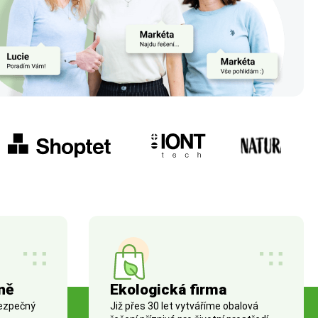
ně
Ekologická firma
bezpečný
Již přes 30 let vytváříme obalová