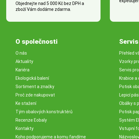
expedujem
Objednejte nad 5 000 Kč bez DPH a
zboží Vám dodáme zdarma.
O společnosti
Servis
O nás
Přehled v
Aktuality
Vzorky pr
Kariéra
Servis pr
Ekologická balení
Krabice a 
Sortiment a značky
Potisk ob
Proč zde nakupovat
Lepicí pá
Ke stažení
Obálky s 
Tým obalových konstruktérů
Potisk pa
Recenze Eobaly
Systém 
Kontakty
Vstupní fo
Koho podporujeme a komu fandíme
Názvosloví