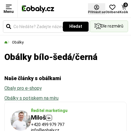
0
Menu
Délka
Formát
Materiál
Barva
Certifikace FSC®
Přihlásit se
Oblíbené
Košík
Dle rozměrů
Hledat
Udává reálnou vnitřní délku obálky. Klíčový rozměr
Vyberte si produkt podle standardních formátů.
Zvolte typ materiálu podle požadované pevnosti,
Vyberte si barevné provedení obalů a balicích
pro ověření, zda se váš produkt bezpečně a
vzhledu nebo ekologických vlastností obalu.
materiálů podle vašich preferencí.
Obálky
pohodlně vejde dovnitř.
Obálky bílo-šedá/černá
Naše články s obálkami
Obaly pro e-shopy
Obálky s potiskem na míru
Ředitel marketingu
Miloš
+420 499 979 797
info@eobaly.cz