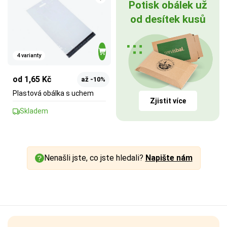
Potisk obálek už
od desítek kusů
4 varianty
od 1,65 Kč
až -10%
Plastová obálka s uchem
Zjistit více
Skladem
Nenašli jste, co jste hledali?
Napište nám