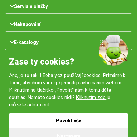
Servis a služby
Nakupování
E-katalogy
Zase ty cookies?
Ano, je to tak. I Eobaly.cz používají cookies. Primárně k
tomu, abychom vám zpříjemnili plavbu naším webem.
Kliknutím na tlačítko „Povolit“ nám k tomu dáte
souhlas. Nemáte cookies rádi?
Kliknutím zde
je
Naše pobočky:
můžete odmítnout.
Obchodní podmínky
Ochrana osobníchů údajů
Povolit vše
Nastavení