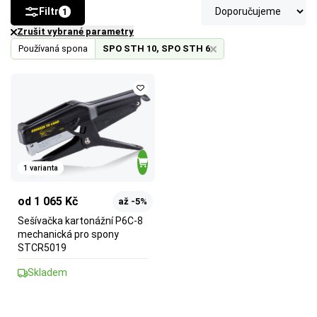
Filtr
1
Zrušit vybrané parametry
Používaná spona
SPO STH 10, SPO STH 6
1 varianta
od 1 065 Kč
až -5%
Sešívačka kartonážní P6C-8
mechanická pro spony
STCR5019
Skladem