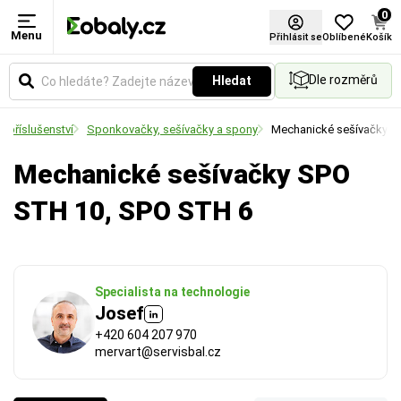
0
Menu
Přihlásit se
Oblíbené
Košík
Dle rozměrů
Hledat
 a příslušenství
Sponkovačky, sešívačky a spony
Mechanické sešívačky
Mechanické sešívačky SPO
STH 10, SPO STH 6
Specialista na technologie
Josef
+420 604 207 970
mervart@servisbal.cz