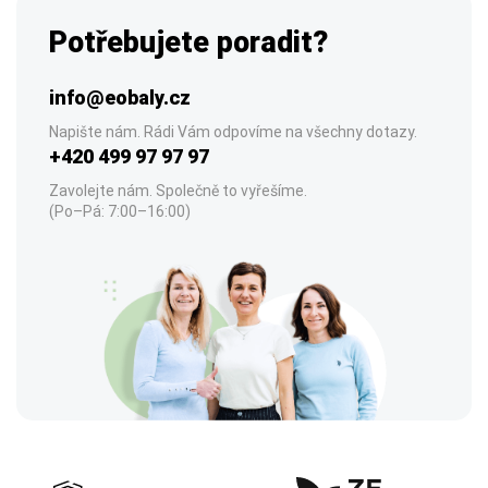
Potřebujete poradit?
info@eobaly.cz
Napište nám. Rádi Vám odpovíme na všechny dotazy.
+420 499 97 97 97
Zavolejte nám. Společně to vyřešíme.
(Po–Pá: 7:00–16:00)