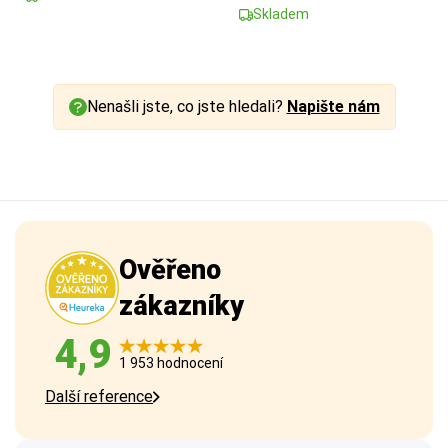
Skladem
Nenašli jste, co jste hledali?
Napište nám
Ověřeno
zákazníky
4,9
1 953 hodnocení
Další reference