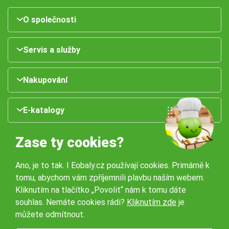
O společnosti
Servis a služby
Nakupování
E-katalogy
Zase ty cookies?
Ano, je to tak. I Eobaly.cz používají cookies. Primárně k
tomu, abychom vám zpříjemnili plavbu naším webem.
Kliknutím na tlačítko „Povolit“ nám k tomu dáte
souhlas. Nemáte cookies rádi?
Kliknutím zde
je
Naše pobočky:
můžete odmítnout.