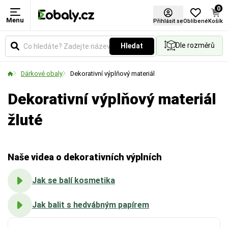
0
Menu
Barva
Materiál
Použití
Certifikace FSC®
Přihlásit se
Oblíbené
Košík
Dle rozměrů
Hledat
Vyberte si barevné provedení obalů a balicích
Zvolte typ materiálu podle požadované pevnosti,
Určuje způsob aplikace fólie. Vyberte si variantu
materiálů podle vašich preferencí.
vzhledu nebo ekologických vlastností obalu.
pro ruční balení, nebo pro použití v balicích strojích.
Dárkové obaly
Dekorativní výplňový materiál
Dekorativní výplňový materiál
žluté
Naše videa o dekorativních výplních
Jak se balí kosmetika
Jak balit s hedvábným papírem