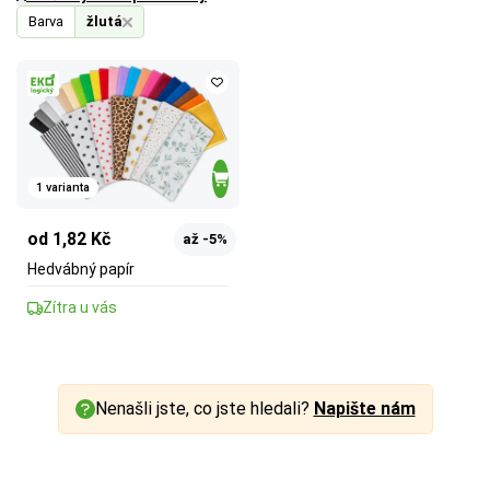
Barva
žlutá
1 varianta
od 1,82 Kč
až -5%
Hedvábný papír
Zítra u vás
Nenašli jste, co jste hledali?
Napište nám