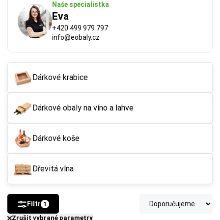
Naše specialistka
Eva
+420 499 979 797
info@eobaly.cz
Dárkové krabice
Dárkové obaly na víno a lahve
FSC®
 (Forest Stewardship Council) zaručuje, že 
použitý papír nebo karton pochází z odpovědně a 
udržitelně spravovaných lesů. Výrobky s tímto 
Dárkové koše
označením podporují šetrné hospodaření 
s přírodními zdroji.
Dřevitá vlna
Více o ekologických certifikátech
Filtr
1
Zrušit vybrané parametry