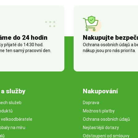
áme do 24 hodin
Nakupujte bezpeč
 přijaté do 14:30 hod.
Ochrana osobních údajů a 
e ten samý pracovní den.
nákup jsou pro nás priorita.
 a služby
Nakupování
šech služeb
Doprava
oduktů
Možnosti platby
o velkoodběratele
Ochrana osobních údajů
obaly na míru
Nejčastější dotazy
alů
Odstoupení od smlouvy