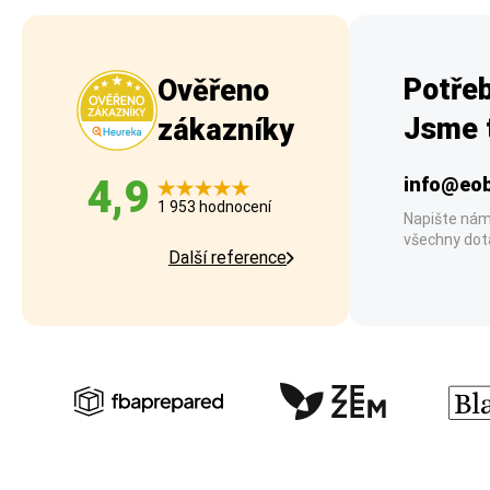
Potřeb
Ověřeno
Jsme t
zákazníky
4,9
info@eob
1 953 hodnocení
Napište nám
všechny dot
Další reference