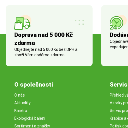
Doprava nad 5 000 Kč
Dodáv
Objednávky
zdarma
expedujem
Objednejte nad 5 000 Kč bez DPH a
zboží Vám dodáme zdarma.
O společnosti
Servis
O nás
Přehled v
Aktuality
Vzorky pr
Kariéra
Servis pr
Ekologická balení
Krabice a 
Sortiment a značky
Potisk ob