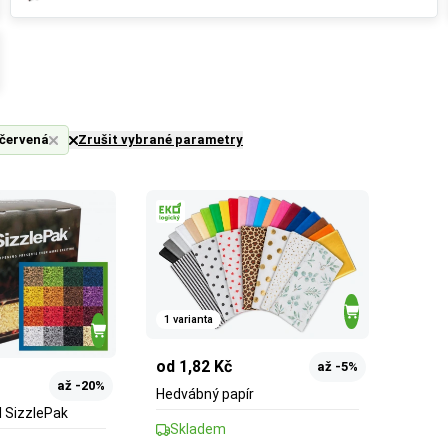
červená
Zrušit vybrané parametry
1 varianta
od 1,82 Kč
až -5%
až -20%
Hedvábný papír
l SizzlePak
Skladem