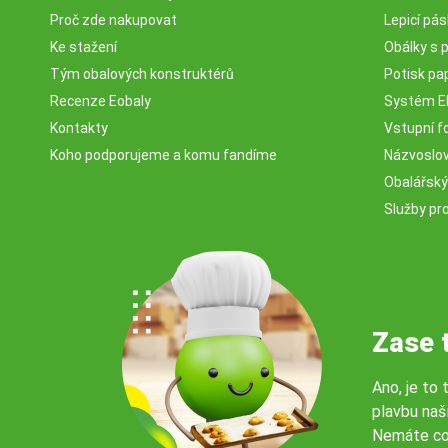
Proč zde nakupovat
Lepicí pá
Ke stažení
Obálky s 
Tým obalových konstruktérů
Potisk pa
Recenze Eobaly
Systém 
Kontakty
Vstupní fo
Koho podporujeme a komu fandíme
Názvosloví
Obalářský
Služby pr
Zase 
Ano, je to 
plavbu naš
Nemáte co