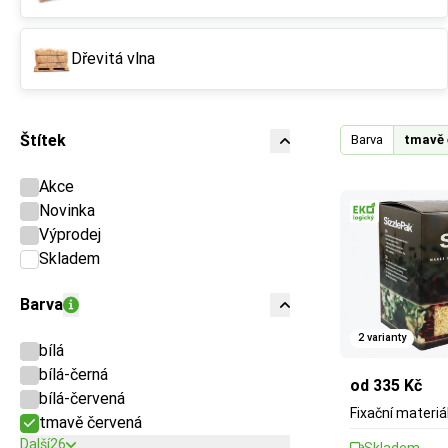
Dřevitá vlna
Štítek
Barva
tmavě 
Akce
Novinka
Výprodej
Skladem
Barva
2 varianty
bílá
bílá-černá
od 335 Kč
bílá-červená
Fixační materiá
tmavě červená
Další
26
Skladem