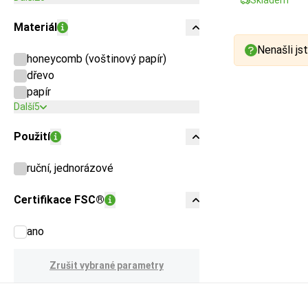
Materiál
Nenašli jst
honeycomb (voštinový papír)
dřevo
papír
Další
5
Použití
ruční, jednorázové
Certifikace FSC®
ano
Zrušit vybrané parametry