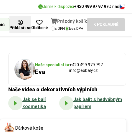
Jsme k dispozici
+420 499 97 97 97
O nás
Prázdný košík
bic
K POKLADNĚ
Přihlásit se
Oblíbené
s DPH
bez DPH
Naše specialistka
+420 499 979 797
info@eobaly.cz
Eva
Naše videa o dekorativních výplních
Jak se balí
Jak balit s hedvábným
kosmetika
papírem
Dárkové koše