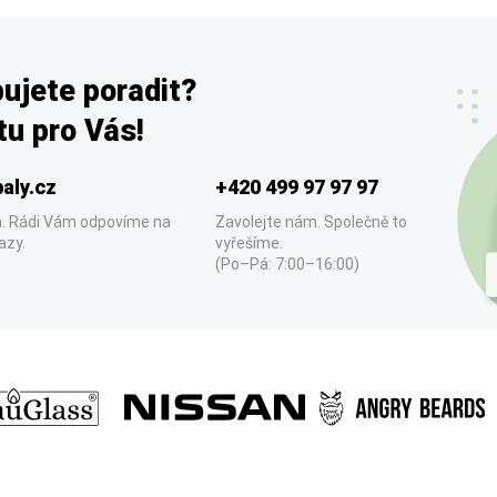
ujete poradit?
u pro Vás!
aly.cz
+420 499 97 97 97
. Rádi Vám odpovíme na
Zavolejte nám. Společně to
azy.
vyřešíme.
(Po–Pá: 7:00–16:00)