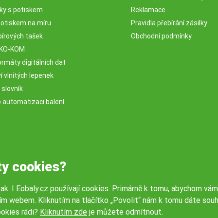
sky s potiskem
Reklamace
potiskem na míru
Pravidla přebírání zásilky
pírových tašek
Obchodní podmínky
EKO-KOM
rmáty digitálních dat
 vlnitých lepenek
 slovník
o automatizaci balení
ty cookies?
tak. I Eobaly.cz používají cookies. Primárně k tomu, abychom vám
ím webem. Kliknutím na tlačítko „Povolit“ nám k tomu dáte souh
okies rádi?
Kliknutím zde
je můžete odmítnout.