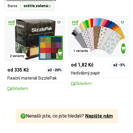
Barva
světle zelená
1 varianta
2 varianty
od 1,82 Kč
až -5%
od 335 Kč
až -20%
Hedvábný papír
Fixační materiál SizzlePak
Skladem
Skladem
Nenašli jste, co jste hledali?
Napište nám