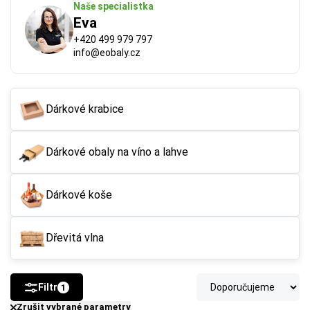
Naše specialistka
Eva
+420 499 979 797
info@eobaly.cz
Dárkové krabice
Dárkové obaly na víno a lahve
FSC®
 (Forest Stewardship Council) zaručuje, že 
použitý papír nebo karton pochází z odpovědně a 
udržitelně spravovaných lesů. Výrobky s tímto 
Dárkové koše
označením podporují šetrné hospodaření 
s přírodními zdroji.
Dřevitá vlna
Více o ekologických certifikátech
Filtr
1
Zrušit vybrané parametry