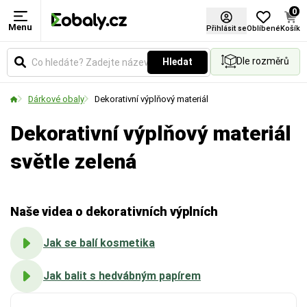
0
Menu
Barva
Materiál
Použití
Certifikace FSC®
Přihlásit se
Oblíbené
Košík
Dle rozměrů
Hledat
Vyberte si barevné provedení obalů a balicích
Zvolte typ materiálu podle požadované pevnosti,
Určuje způsob aplikace fólie. Vyberte si variantu
materiálů podle vašich preferencí.
vzhledu nebo ekologických vlastností obalu.
pro ruční balení, nebo pro použití v balicích strojích.
Dárkové obaly
Dekorativní výplňový materiál
Dekorativní výplňový materiál
světle zelená
Naše videa o dekorativních výplních
Jak se balí kosmetika
Jak balit s hedvábným papírem