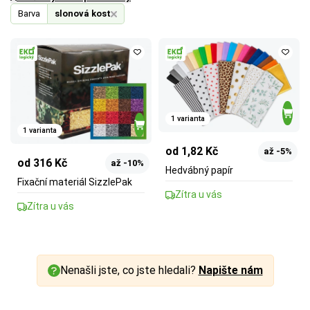
Barva
slonová kost
1 varianta
1 varianta
od 1,82 Kč
až -5%
od 316 Kč
až -10%
Hedvábný papír
Fixační materiál SizzlePak
Zítra u vás
Zítra u vás
Nenašli jste, co jste hledali?
Napište nám