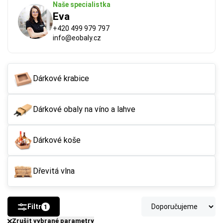
Naše specialistka
Eva
+420 499 979 797
info@eobaly.cz
Dárkové krabice
Dárkové obaly na víno a lahve
FSC®
 (Forest Stewardship Council) zaručuje, že 
použitý papír nebo karton pochází z odpovědně a 
udržitelně spravovaných lesů. Výrobky s tímto 
Dárkové koše
označením podporují šetrné hospodaření 
s přírodními zdroji.
Dřevitá vlna
Více o ekologických certifikátech
Filtr
1
Zrušit vybrané parametry