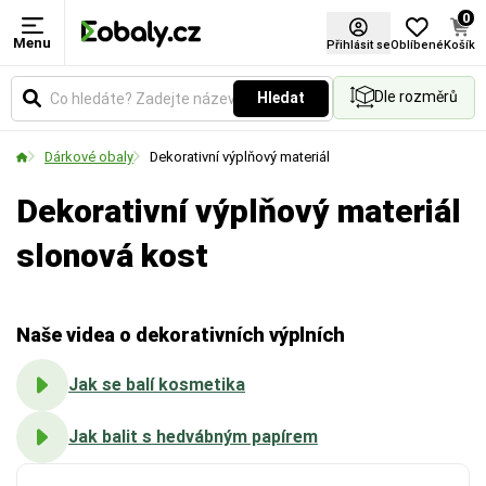
0
Menu
Barva
Materiál
Použití
Certifikace FSC®
Přihlásit se
Oblíbené
Košík
Dle rozměrů
Hledat
Vyberte si barevné provedení obalů a balicích
Zvolte typ materiálu podle požadované pevnosti,
Určuje způsob aplikace fólie. Vyberte si variantu
materiálů podle vašich preferencí.
vzhledu nebo ekologických vlastností obalu.
pro ruční balení, nebo pro použití v balicích strojích.
Dárkové obaly
Dekorativní výplňový materiál
Dekorativní výplňový materiál
slonová kost
Naše videa o dekorativních výplních
Jak se balí kosmetika
Jak balit s hedvábným papírem