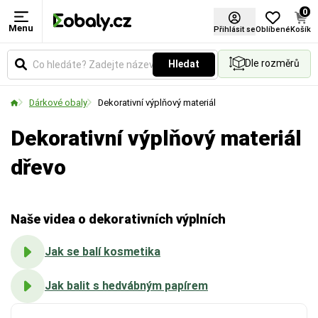
0
Menu
Barva
Materiál
Použití
Certifikace FSC®
Přihlásit se
Oblíbené
Košík
Dle rozměrů
Hledat
Vyberte si barevné provedení obalů a balicích
Zvolte typ materiálu podle požadované pevnosti,
Určuje způsob aplikace fólie. Vyberte si variantu
materiálů podle vašich preferencí.
vzhledu nebo ekologických vlastností obalu.
pro ruční balení, nebo pro použití v balicích strojích.
Dárkové obaly
Dekorativní výplňový materiál
Dekorativní výplňový materiál
dřevo
Naše videa o dekorativních výplních
Jak se balí kosmetika
Jak balit s hedvábným papírem