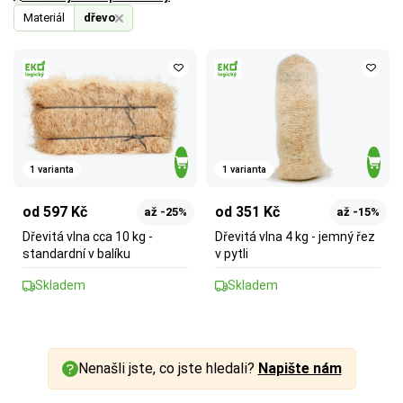
Materiál
dřevo
1 varianta
1 varianta
od 597 Kč
od 351 Kč
až -25%
až -15%
Dřevitá vlna cca 10 kg -
Dřevitá vlna 4 kg - jemný řez
standardní v balíku
v pytli
Skladem
Skladem
Nenašli jste, co jste hledali?
Napište nám