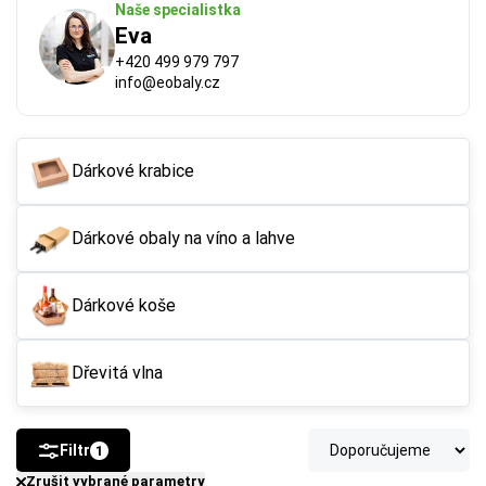
Naše specialistka
Eva
+420 499 979 797
info@eobaly.cz
Dárkové krabice
Dárkové obaly na víno a lahve
FSC®
 (Forest Stewardship Council) zaručuje, že 
použitý papír nebo karton pochází z odpovědně a 
udržitelně spravovaných lesů. Výrobky s tímto 
Dárkové koše
označením podporují šetrné hospodaření 
s přírodními zdroji.
Dřevitá vlna
Více o ekologických certifikátech
Filtr
1
Zrušit vybrané parametry