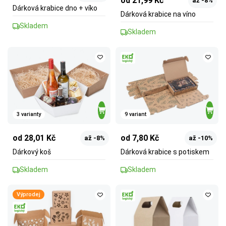
od 21,99 Kč
až -8%
Dárková krabice dno + víko
Dárková krabice na víno
Skladem
Skladem
3 varianty
9 variant
od 28,01 Kč
od 7,80 Kč
až -8%
až -10%
Dárkový koš
Dárková krabice s potiskem
Skladem
Skladem
Výprodej