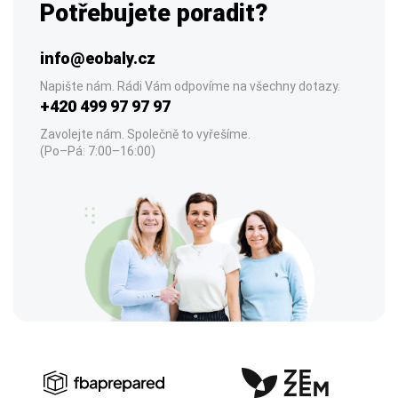
Potřebujete poradit?
info@eobaly.cz
Napište nám. Rádi Vám odpovíme na všechny dotazy.
+420 499 97 97 97
Zavolejte nám. Společně to vyřešíme.
(Po–Pá: 7:00–16:00)