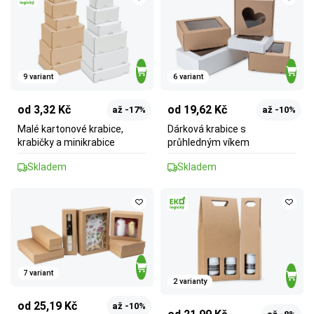
9 variant
6 variant
od 3,32 Kč
od 19,62 Kč
až -17%
až -10%
Malé kartonové krabice,
Dárková krabice s
krabičky a minikrabice
průhledným víkem
Skladem
Skladem
7 variant
2 varianty
od 25,19 Kč
až -10%