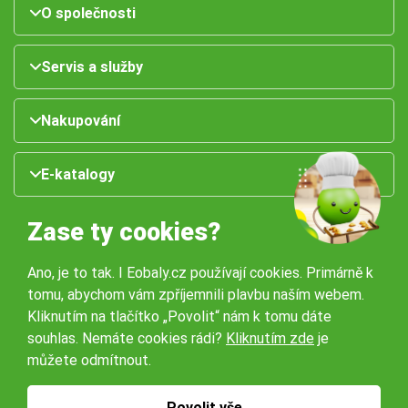
O společnosti
Servis a služby
Nakupování
E-katalogy
Zase ty cookies?
Ano, je to tak. I Eobaly.cz používají cookies. Primárně k
tomu, abychom vám zpříjemnili plavbu naším webem.
Kliknutím na tlačítko „Povolit“ nám k tomu dáte
souhlas. Nemáte cookies rádi?
Kliknutím zde
je
Naše pobočky:
můžete odmítnout.
Obchodní podmínky
Ochrana osobníchů údajů
Povolit vše