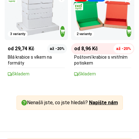
3 varianty
2 varianty
od 29,74 Kč
od 8,96 Kč
až -20%
až -20%
Bílá krabice s víkem na
Poštovní krabice s vnitřním
formáty
potiskem
Skladem
Skladem
Nenašli jste, co jste hledali?
Napište nám