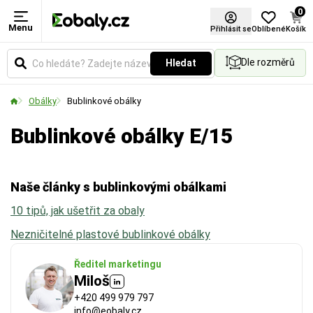
0
Menu
Délka
Šířka
Formát
Přihlásit se
Oblíbené
Košík
Dle rozměrů
Hledat
Udává reálnou vnitřní délku obálky. Klíčový rozměr
Udává reálnou vnitřní šířku obálky. Klíčový rozměr
Vyberte si produkt podle standardních formátů.
pro ověření, zda se váš produkt bezpečně a
pro ověření, zda se váš produkt bezpečně a
Obálky
Bublinkové obálky
pohodlně vejde dovnitř.
pohodlně vejde dovnitř.
Bublinkové obálky E/15
Naše články s bublinkovými obálkami
10 tipů, jak ušetřit za obaly
Nezničitelné plastové bublinkové obálky
Ředitel marketingu
Miloš
+420 499 979 797
info@eobaly.cz