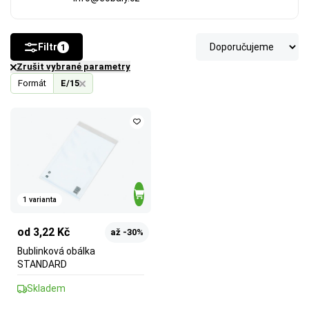
Filtr
1
Zrušit vybrané parametry
Formát
E/15
1 varianta
od 3,22 Kč
až -30%
Bublinková obálka
STANDARD
Skladem