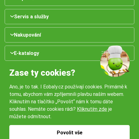
Servis a služby
Nakupování
E-katalogy
Zase ty cookies?
Ano, je to tak. I Eobaly.cz používají cookies. Primárně k
tomu, abychom vám zpříjemnili plavbu naším webem.
Kliknutím na tlačítko „Povolit“ nám k tomu dáte
souhlas. Nemáte cookies rádi?
Kliknutím zde
je
Naše pobočky:
můžete odmítnout.
Obchodní podmínky
Ochrana osobníchů údajů
Povolit vše