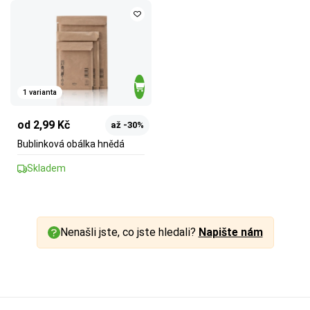
1 varianta
od 2,99 Kč
až -30%
Bublinková obálka hnědá
Skladem
Nenašli jste, co jste hledali?
Napište nám