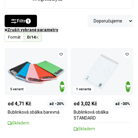
Filtr
1
Zrušit vybrané parametry
Formát
D/14
5 variant
1 varianta
od 4,71 Kč
od 3,02 Kč
až -20%
až -30%
Bublinková obálka barevná
Bublinková obálka
STANDARD
Skladem
Skladem