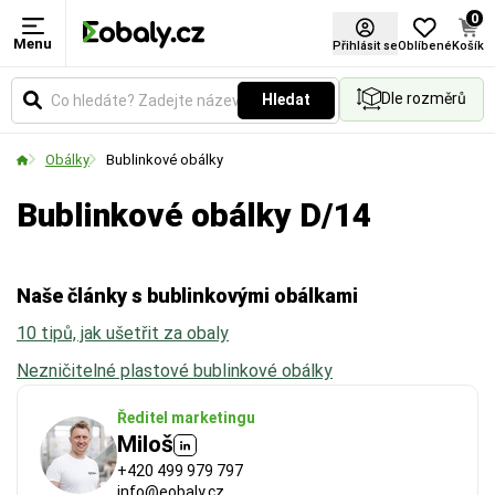
0
Menu
Délka
Šířka
Formát
Přihlásit se
Oblíbené
Košík
Dle rozměrů
Hledat
Udává reálnou vnitřní délku obálky. Klíčový rozměr
Udává reálnou vnitřní šířku obálky. Klíčový rozměr
Vyberte si produkt podle standardních formátů.
pro ověření, zda se váš produkt bezpečně a
pro ověření, zda se váš produkt bezpečně a
Obálky
Bublinkové obálky
pohodlně vejde dovnitř.
pohodlně vejde dovnitř.
Bublinkové obálky D/14
Naše články s bublinkovými obálkami
10 tipů, jak ušetřit za obaly
Nezničitelné plastové bublinkové obálky
Ředitel marketingu
Miloš
+420 499 979 797
info@eobaly.cz