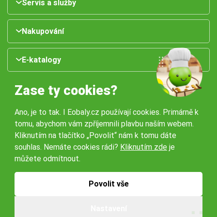
Servis a služby
Nakupování
E-katalogy
Zase ty cookies?
Ano, je to tak. I Eobaly.cz používají cookies. Primárně k
tomu, abychom vám zpříjemnili plavbu naším webem.
Kliknutím na tlačítko „Povolit“ nám k tomu dáte
souhlas. Nemáte cookies rádi?
Kliknutím zde
je
Naše pobočky:
můžete odmítnout.
Obchodní podmínky
Ochrana osobníchů údajů
Povolit vše
Nastavení
© 2026 Servisbal Obaly s.r.o. Všechna práva vyhrazena.