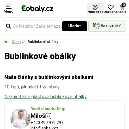
0
Menu
Délka
Šířka
Formát
Přihlásit se
Oblíbené
Košík
Dle rozměrů
Hledat
Udává reálnou vnitřní délku obálky. Klíčový rozměr
Udává reálnou vnitřní šířku obálky. Klíčový rozměr
Vyberte si produkt podle standardních formátů.
pro ověření, zda se váš produkt bezpečně a
pro ověření, zda se váš produkt bezpečně a
Obálky
Bublinkové obálky
pohodlně vejde dovnitř.
pohodlně vejde dovnitř.
Bublinkové obálky
Naše články s bublinkovými obálkami
10 tipů, jak ušetřit za obaly
Nezničitelné plastové bublinkové obálky
Ředitel marketingu
Miloš
+420 499 979 797
info@eobaly.cz