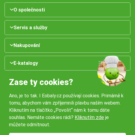
O společnosti
Servis a služby
Nakupování
E-katalogy
Zase ty cookies?
Ano, je to tak. I Eobaly.cz používají cookies. Primárně k
tomu, abychom vám zpříjemnili plavbu naším webem.
Kliknutím na tlačítko „Povolit“ nám k tomu dáte
souhlas. Nemáte cookies rádi?
Kliknutím zde
je
Naše pobočky:
můžete odmítnout.
Obchodní podmínky