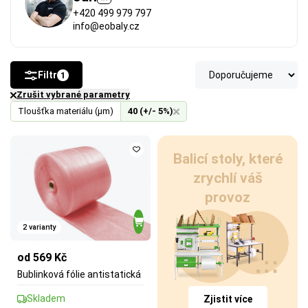
+420 499 979 797
info@eobaly.cz
Filtr
1
Zrušit vybrané parametry
Tloušťka materiálu (µm)
40 (+/- 5%)
Balicí stoly, které
zrychlí váš
provoz
2 varianty
od 569 Kč
Bublinková fólie antistatická
Skladem
Zjistit více