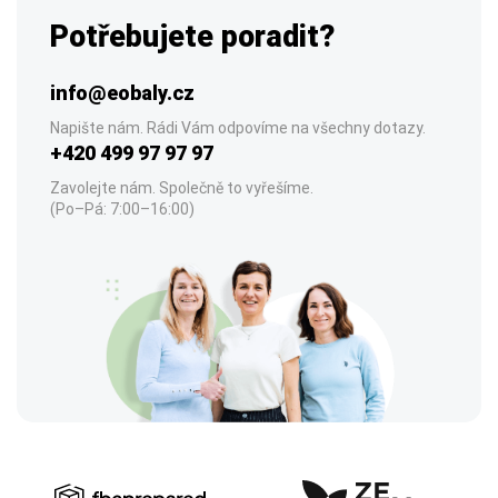
Potřebujete poradit?
info@eobaly.cz
Napište nám. Rádi Vám odpovíme na všechny dotazy.
+420 499 97 97 97
Zavolejte nám. Společně to vyřešíme.
(Po–Pá: 7:00–16:00)