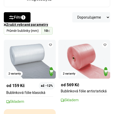
Filtr
1
Zrušit vybrané parametry
Průměr bublinky (mm)
10
2 varianty
2 varianty
od 569 Kč
od 159 Kč
až -12%
Bublinková fólie antistatická
Bublinková fólie klasická
Skladem
Skladem