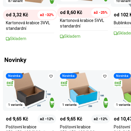
87 variant
10 variant
od 8,60 Kč
až -25%
od 3,32 Kč
od 102 
až -32%
Kartonová krabice 5VVL
Kartonová krabice 3VVL
Bublinkov
standardní
standardní
Sklad
Skladem
Skladem
Novinky
Novinka
Novinka
Novinka
1 varianta
1 varianta
1 varianta
od 9,65 Kč
od 9,65 Kč
od 10,4
až -12%
až -12%
Poštovní krabice
Poštovní krabice
Poštovní