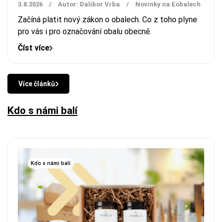
3.8.2026
/
Autor: Dalibor Vrba
/
Novinky na Eobalech
Začíná platit nový zákon o obalech. Co z toho plyne
pro vás i pro označování obalu obecně.
Číst více
Více článků
Kdo s námi balí
Kdo s námi balí