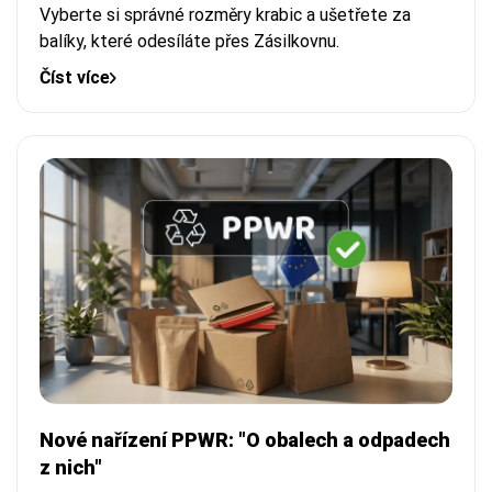
Vyberte si správné rozměry krabic a ušetřete za
balíky, které odesíláte přes Zásilkovnu.
Číst více
Nové nařízení PPWR: "O obalech a odpadech
z nich"