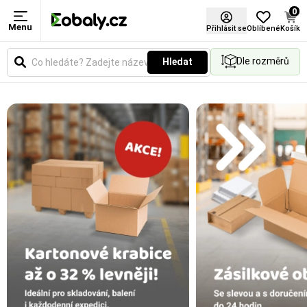
0
Menu
Přihlásit se
Oblíbené
Košík
Dle rozměrů
Hledat