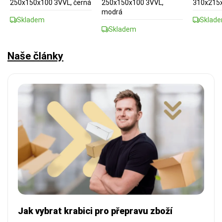
250x150x100 3VVL, černá
250x150x100 3VVL,
310x215x
modrá
Skladem
Sklad
Skladem
Naše články
Jak vybrat krabici pro přepravu zboží