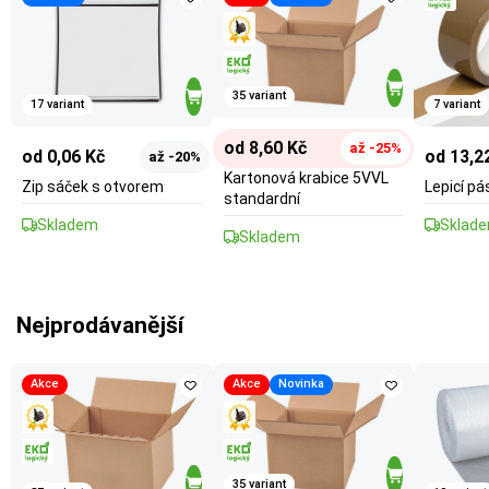
35 variant
17 variant
7 variant
od 8,60 Kč
až -25%
od 0,06 Kč
od 13,2
až -20%
Kartonová krabice 5VVL
Zip sáček s otvorem
Lepicí p
standardní
Skladem
Sklad
Skladem
Nejprodávanější
Akce
Akce
Novinka
35 variant